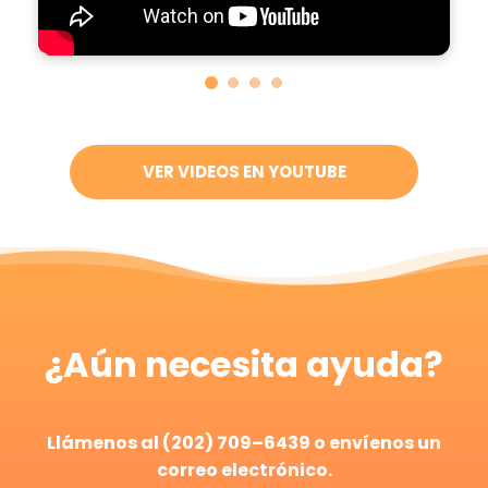
Encuentre más recursos en el blog aquí:
Lo último
en inmigración explicado por abogados de
inmigración
VER VIDEOS EN YOUTUBE
¿Aún necesita ayuda?
Llámenos
al
(
202
)
709
–
6439
o
envíenos
un
correo
electrónico
.