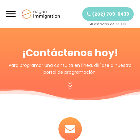
(202) 709-6439
50 estados de EE. UU.
¡Contáctenos hoy!
Para programar una consulta en línea, diríjase a nuestro
portal de programación.