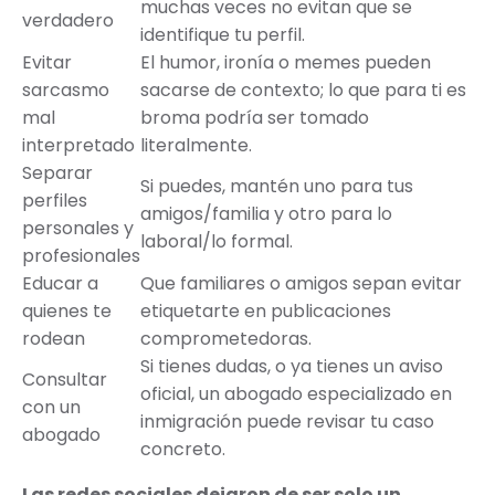
muchas veces no evitan que se
verdadero
identifique tu perfil.
Evitar
El humor, ironía o memes pueden
sarcasmo
sacarse de contexto; lo que para ti es
mal
broma podría ser tomado
interpretado
literalmente.
Separar
Si puedes, mantén uno para tus
perfiles
amigos/familia y otro para lo
personales y
laboral/lo formal.
profesionales
Educar a
Que familiares o amigos sepan evitar
quienes te
etiquetarte en publicaciones
rodean
comprometedoras.
Si tienes dudas, o ya tienes un aviso
Consultar
oficial, un abogado especializado en
con un
inmigración puede revisar tu caso
abogado
concreto.
Las redes sociales dejaron de ser solo un